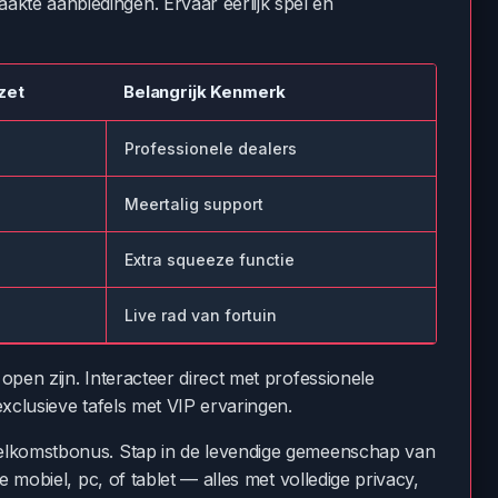
kte aanbiedingen. Ervaar eerlijk spel en
zet
Belangrijk Kenmerk
Professionele dealers
Meertalig support
Extra squeeze functie
Live rad van fortuin
open zijn. Interacteer direct met professionele
exclusieve tafels met VIP ervaringen.
welkomstbonus. Stap in de levendige gemeenschap van
e mobiel, pc, of tablet — alles met volledige privacy,