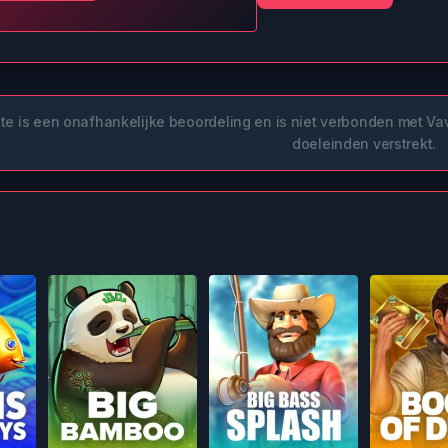
e is een onafhankelijke beoordeling en is niet verbonden met Vava
doeleinden verstrekt.