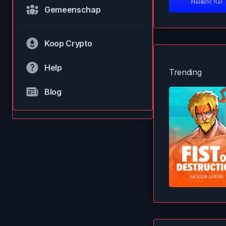
Gemeenschap
Koop Crypto
Help
Trending
Blog