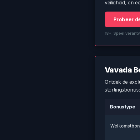
veiligheid, en ee
Probeer 
18+. Speel verant
Vavada B
Ontdek de excl
stortingsbonuss
Bonustype
Welkomstbon