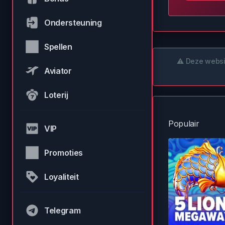
Ondersteuning
Spellen
⚠ Deze websit
Aviator
Loterij
Populair
VIP
Promoties
Loyaliteit
Telegram