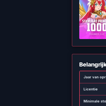
Belangrij
Jaar van opr
Licentie
Minimale sto