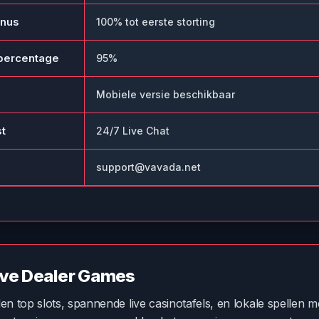
nus
100% tot eerste storting
spercentage
95%
Mobiele versie beschikbaar
st
24/7 Live Chat
support@vavada.net
ive Dealer Games
n top slots, spannende live casinotafels, en lokale spellen 